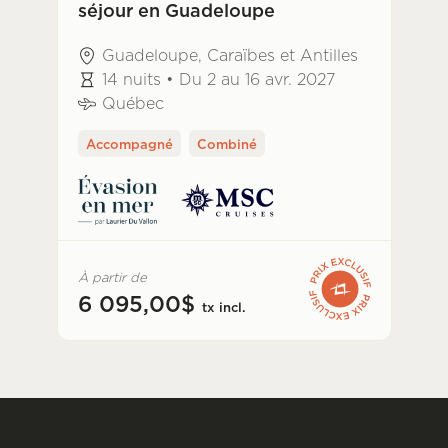
séjour en Guadeloupe
Guadeloupe, Caraïbes et Antilles
14 nuits • Du 2 au 16 avr. 2027
Québec
Accompagné
Combiné
À partir de
6 095,00$
tx incl.