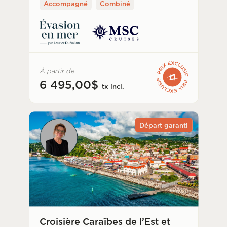
Accompagné
Combiné
À partir de
6 495,00$
tx incl.
Départ garanti
Croisière Caraïbes de l’Est et