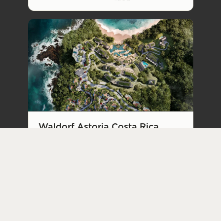
Waldorf Astoria Costa Rica
Punta Cacique
Costa Rica, Amérique centrale
Bien-être
Famille
Premium
Virtuoso