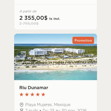
À partir de
2 355,00$
tx incl.
2 795,00$
Promotion
Riu Dunamar
Playa Mujeres, Mexique
7 nuits • Du 23 au 30 nov. 2026