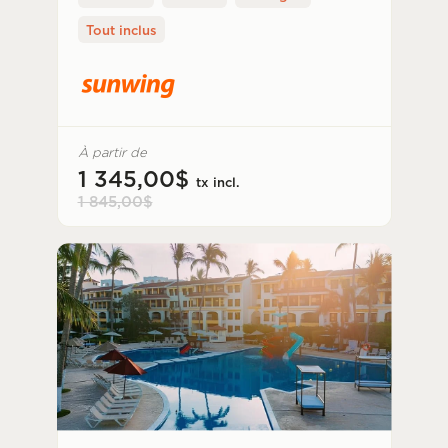
Tout inclus
À partir de
1 345,00$
tx incl.
1 845,00$