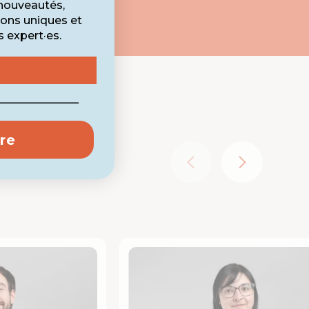
nouveautés,
ions uniques et
s expert·es.
ire