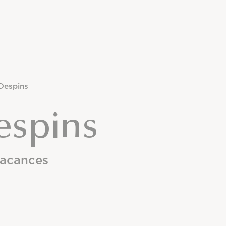
Despins
espins
Vacances