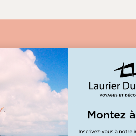
 prendre
 ?
riel pour prendre rendez-vous
Montez à
e plaisir de vous aider à
Inscrivez-vous à notre i