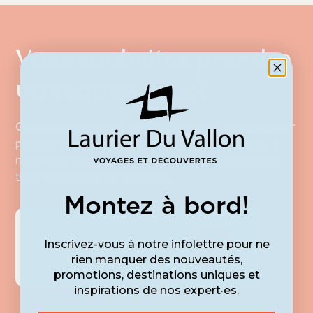
agence.
Vous souhaitez prendre
un rendez-vous?
Contactez-nous par téléphone ou par courriel pour
prendre rendez-vous avec l’un de nos experts. Il
nous fera ensuite plaisir de vous aider à planifier
tous vos projets de voyages.
Montez à bord!
Inscrivez-vous à notre infolettre pour ne
Contactez-nous
rien manquer des nouveautés,
promotions, destinations uniques et
inspirations de nos expert·es.