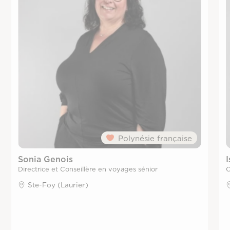
Polynésie française
Sonia Genois
I
Directrice et Conseillère en voyages sénior
C
Ste-Foy (Laurier)