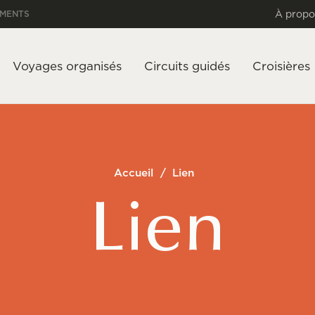
À propo
EMENTS
Voyages organisés
Circuits guidés
Croisières
Accueil
/
Lien
Lien