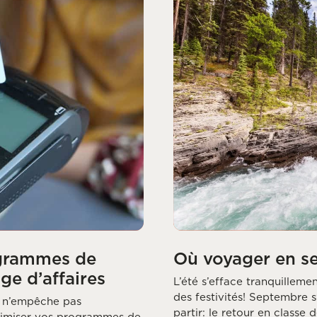
ogrammes de
Où voyager en s
ge d’affaires
L’été s’efface tranquilleme
des festivités! Septembre
s n’empêche pas
partir: le retour en classe 
timiser vos programmes de