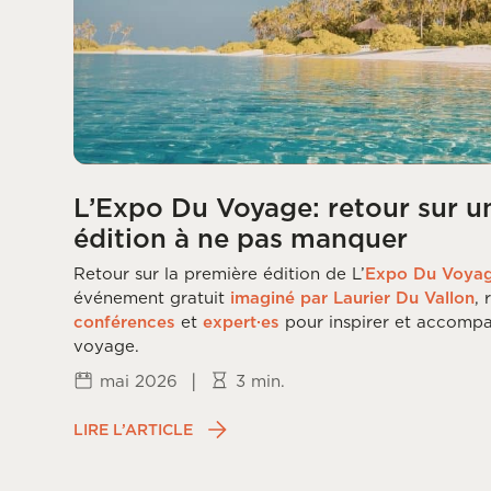
L’Expo Du Voyage: retour sur u
édition à ne pas manquer
Retour sur la première édition de L’
Expo Du Voya
événement gratuit
imaginé par Laurier Du Vallon
,
conférences
et
expert·es
pour inspirer et accompa
voyage.
|
mai 2026
3 min.
LIRE L’ARTICLE