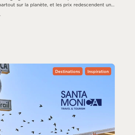
artout sur la planète, et les prix redescendent une
ssée. Reste à choisir la bonne destination, puisque
.
ce mois différemment, entre saison des ouragans,
du printemps dans l’hémisphère sud.
Destinations
Inspiration