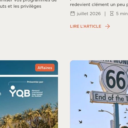
redevient clément un peu p
uts et les privilèges
fois la frénésie estivale pa
|
juillet 2026
5 min
chaque coin du monde vit 
fin de mousson et arrivée 
LIRE L’ARTICLE
Affaires