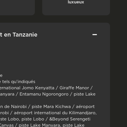
luxueux
et en Tanzanie
re
 tels qu’indiqués
ernational Jomo Kenyatta / Giraffe Manor /
 Manyara / Entamanu Ngorongoro / piste Lake
n de Nairobi / piste Mara Kichwa / aéroport
obi / aéroport international du Kilimandjaro,
piste Lobo, piste Lobo / &Beyond Serengeti
anvas / piste Lake Manyara, piste Lake