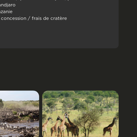
andjaro
nzanie
 concession / frais de cratère