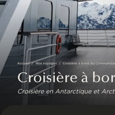
Accueil
/
Nos voyages
/
Croisière à bord du Commandan
Croisière à b
Croisière en Antarctique et Arc