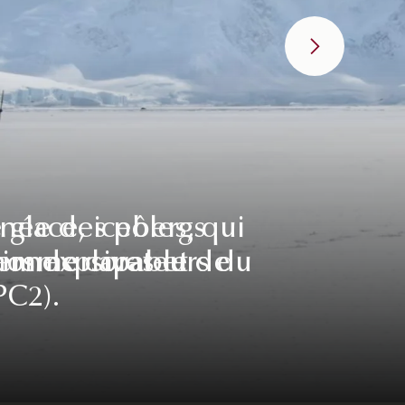
née des pôles, qui
 glace, icebergs
ers explorateurs du
 monde capable de
 immersives et
PC2).