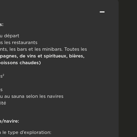
s:
du départ
 les restaurants
nts, les bars et les minibars. Toutes les
agnes, de vins et spiritueux, bières,
 boissons chaudes)
s²
ns
u au sauna selon les navires
ité
e/navire:
n le type d’exploration: