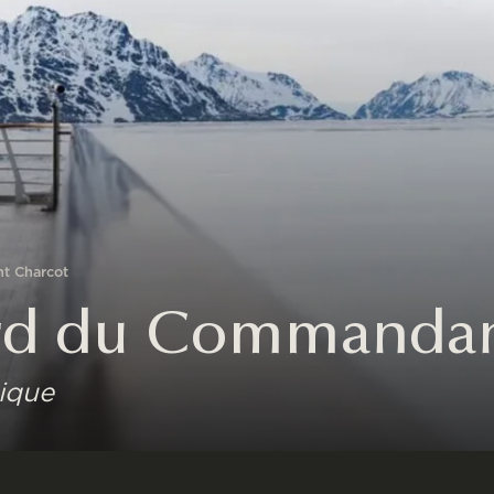
t Charcot
ord du Commanda
tique