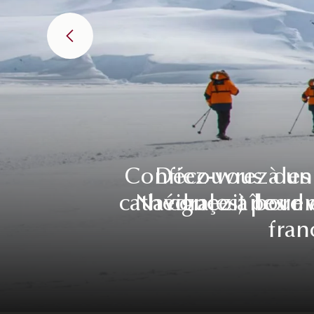
Confiez-vous à un
Découvrez des t
cathédrales, îles 
Naviguez à bord 
conçoit pour 
fran