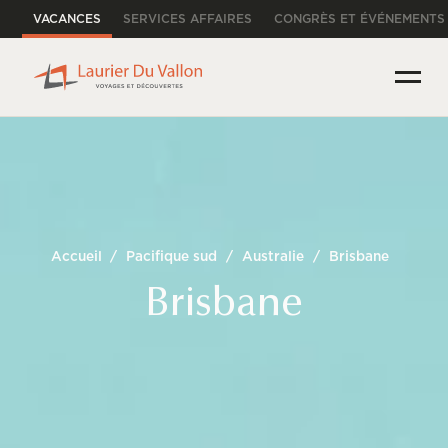
VACANCES
SERVICES AFFAIRES
CONGRÈS ET ÉVÉNEMENTS
Accueil
/
Pacifique sud
/
Australie
/
Brisbane
Brisbane