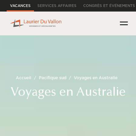
VACANCES
SERVICES AFFAIRES
CONGRÈS ET ÉVÉNEMENTS
Accueil
/
Pacifique sud
/
Voyages en Australie
Voyages en Australie