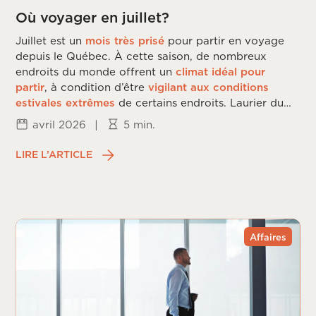
Où voyager en juillet?
Juillet est un
mois très prisé
pour partir en voyage
depuis le Québec. À cette saison, de nombreux
endroits du monde offrent un
climat idéal pour
partir
, à condition d’être
vigilant aux conditions
estivales extrêmes
de certains endroits. Laurier du
Vallon vous dévoile les
meilleures destinations
de
avril 2026
|
5 min.
voyage en
juillet
.
LIRE L’ARTICLE
Affaires