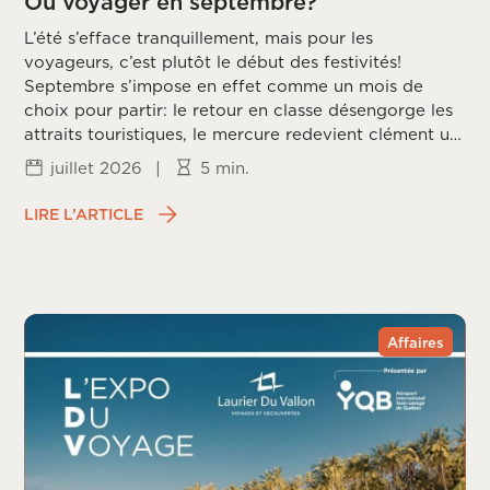
Où voyager en septembre?
L’été s’efface tranquillement, mais pour les
voyageurs, c’est plutôt le début des festivités!
Septembre s’impose en effet comme un mois de
choix pour partir: le retour en classe désengorge les
attraits touristiques, le mercure redevient clément un
peu partout sur la planète, et les prix redescendent
juillet 2026
|
5 min.
une fois la frénésie estivale passée. Reste à choisir la
bonne destination, puisque chaque coin du monde
LIRE L’ARTICLE
vit ce mois différemment, entre saison des ouragans,
fin de mousson et arrivée du printemps dans
l’hémisphère sud.
Affaires