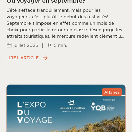
Où voyager en septembre?
L’été s’efface tranquillement, mais pour les
voyageurs, c’est plutôt le début des festivités!
Septembre s’impose en effet comme un mois de
choix pour partir: le retour en classe désengorge les
attraits touristiques, le mercure redevient clément un
peu partout sur la planète, et les prix redescendent
juillet 2026
|
5 min.
une fois la frénésie estivale passée. Reste à choisir la
bonne destination, puisque chaque coin du monde
LIRE L’ARTICLE
vit ce mois différemment, entre saison des ouragans,
fin de mousson et arrivée du printemps dans
l’hémisphère sud.
Affaires