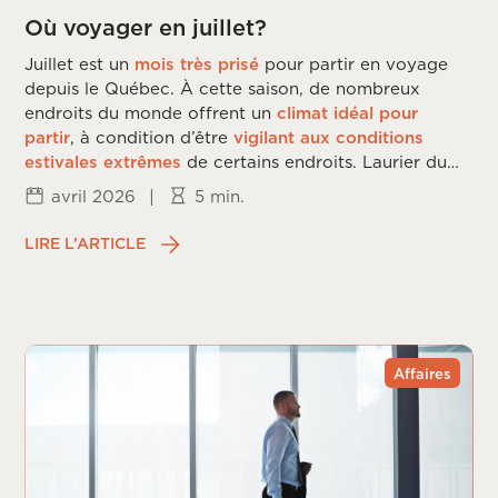
Où voyager en juillet?
Juillet est un
mois très prisé
pour partir en voyage
depuis le Québec. À cette saison, de nombreux
endroits du monde offrent un
climat idéal pour
partir
, à condition d’être
vigilant aux conditions
estivales extrêmes
de certains endroits. Laurier du
Vallon vous dévoile les
meilleures destinations
de
avril 2026
|
5 min.
voyage en
juillet
.
LIRE L’ARTICLE
Affaires