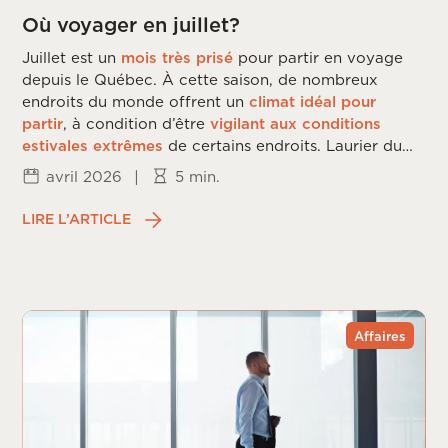
Où voyager en juillet?
Juillet est un
mois très prisé
pour partir en voyage
depuis le Québec. À cette saison, de nombreux
endroits du monde offrent un
climat idéal pour
partir
, à condition d’être
vigilant aux conditions
estivales extrêmes
de certains endroits. Laurier du
Vallon vous dévoile les
meilleures destinations
de
avril 2026
|
5 min.
voyage en
juillet
.
LIRE L’ARTICLE
Affaires