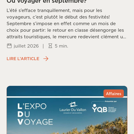
Où voyager en septembre?
L’été s’efface tranquillement, mais pour les
voyageurs, c’est plutôt le début des festivités!
Septembre s’impose en effet comme un mois de
choix pour partir: le retour en classe désengorge les
attraits touristiques, le mercure redevient clément un
peu partout sur la planète, et les prix redescendent
juillet 2026
|
5 min.
une fois la frénésie estivale passée. Reste à choisir la
bonne destination, puisque chaque coin du monde
LIRE L’ARTICLE
vit ce mois différemment, entre saison des ouragans,
fin de mousson et arrivée du printemps dans
l’hémisphère sud.
Affaires