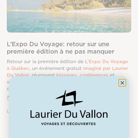
L’Expo Du Voyage: retour sur une
première édition à ne pas manquer
Retour sur la première édition de L’
Expo Du Voyage
à Québec
, un événement gratuit
imaginé par Laurier
Du Vallon
, réunissant
kiosques
,
conférences
et
expert·es
pour inspirer et accompagner les projets
de voyage.
mai 2026
|
3 min.
LIRE L’ARTICLE