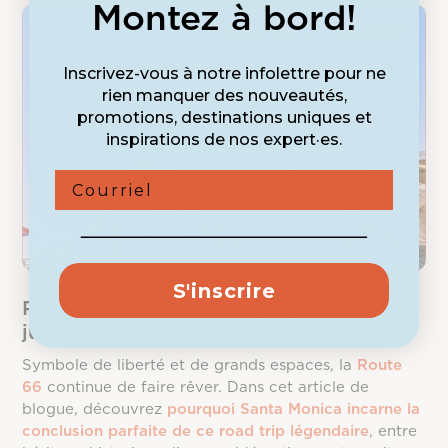
Montez à bord!
Destinations
Inspiration
Inscrivez-vous à notre infolettre pour ne
rien manquer des nouveautés,
promotions, destinations uniques et
inspirations de nos expert·es.
Courriel
S'inscrire
Route 66: le road trip mythique
jusqu’aux plages de Santa Monica
Symbole de liberté et de grands espaces, la
Route
66
continue de faire rêver. Dans cet article de
blogue, découvrez
pourquoi Santa Monica incarne la
conclusion parfaite de ce road trip légendaire
, entre