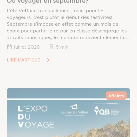
Où voyager en septembre?
L’été s’efface tranquillement, mais pour les
voyageurs, c’est plutôt le début des festivités!
Septembre s’impose en effet comme un mois de
choix pour partir: le retour en classe désengorge les
attraits touristiques, le mercure redevient clément un
peu partout sur la planète, et les prix redescendent
juillet 2026
|
5 min.
une fois la frénésie estivale passée. Reste à choisir la
bonne destination, puisque chaque coin du monde
LIRE L’ARTICLE
vit ce mois différemment, entre saison des ouragans,
fin de mousson et arrivée du printemps dans
l’hémisphère sud.
Affaires