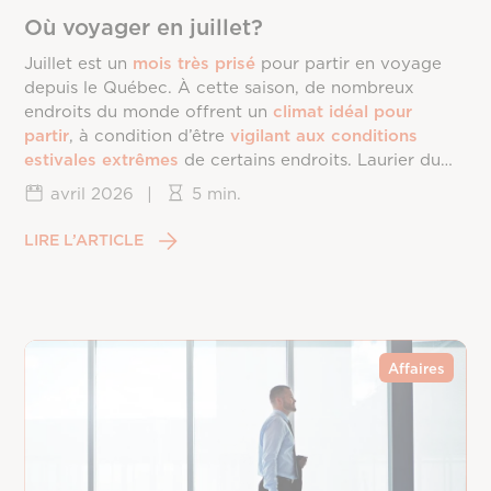
Où voyager en juillet?
Juillet est un
mois très prisé
pour partir en voyage
depuis le Québec. À cette saison, de nombreux
endroits du monde offrent un
climat idéal pour
partir
, à condition d’être
vigilant aux conditions
estivales extrêmes
de certains endroits. Laurier du
Vallon vous dévoile les
meilleures destinations
de
avril 2026
|
5 min.
voyage en
juillet
.
LIRE L’ARTICLE
Affaires