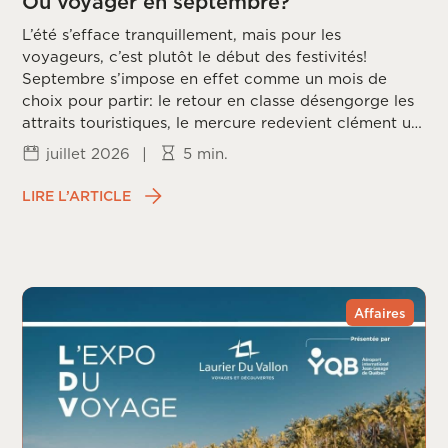
Où voyager en septembre?
L’été s’efface tranquillement, mais pour les
voyageurs, c’est plutôt le début des festivités!
Septembre s’impose en effet comme un mois de
choix pour partir: le retour en classe désengorge les
attraits touristiques, le mercure redevient clément un
peu partout sur la planète, et les prix redescendent
juillet 2026
|
5 min.
une fois la frénésie estivale passée. Reste à choisir la
bonne destination, puisque chaque coin du monde
LIRE L’ARTICLE
vit ce mois différemment, entre saison des ouragans,
fin de mousson et arrivée du printemps dans
l’hémisphère sud.
Affaires