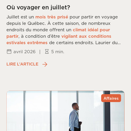
Où voyager en juillet?
Juillet est un
mois très prisé
pour partir en voyage
depuis le Québec. À cette saison, de nombreux
endroits du monde offrent un
climat idéal pour
partir
, à condition d’être
vigilant aux conditions
estivales extrêmes
de certains endroits. Laurier du
Vallon vous dévoile les
meilleures destinations
de
avril 2026
|
5 min.
voyage en
juillet
.
LIRE L’ARTICLE
Affaires