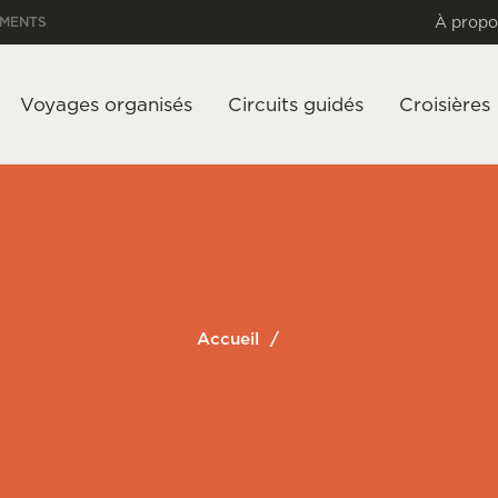
À propo
EMENTS
Voyages organisés
Circuits guidés
Croisières
Accueil
/