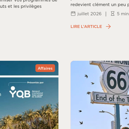
redevient clément un peu p
uts et les privilèges
fois la frénésie estivale pa
|
juillet 2026
5 min
chaque coin du monde vit 
fin de mousson et arrivée 
LIRE L’ARTICLE
Affaires