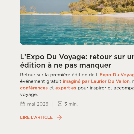
L’Expo Du Voyage: retour sur u
édition à ne pas manquer
Retour sur la première édition de L’
Expo Du Voya
événement gratuit
imaginé par Laurier Du Vallon
,
conférences
et
expert·es
pour inspirer et accompa
voyage.
|
mai 2026
3 min.
LIRE L’ARTICLE