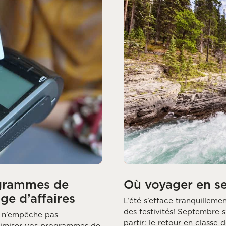
ogrammes de
Où voyager en s
ge d’affaires
L’été s’efface tranquilleme
des festivités! Septembre
s n’empêche pas
partir: le retour en classe 
timiser vos programmes de