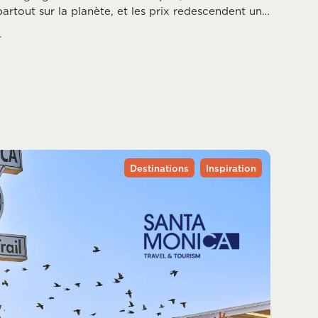
artout sur la planète, et les prix redescendent une
ssée. Reste à choisir la bonne destination, puisque
.
ce mois différemment, entre saison des ouragans,
du printemps dans l’hémisphère sud.
Destinations
Inspiration