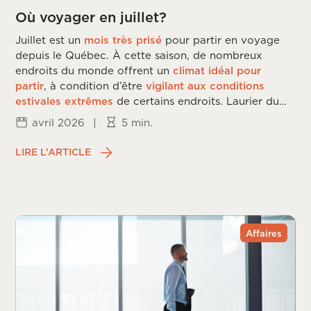
Où voyager en juillet?
Juillet est un
mois très prisé
pour partir en voyage
depuis le Québec. À cette saison, de nombreux
endroits du monde offrent un
climat idéal pour
partir
, à condition d’être
vigilant aux conditions
estivales extrêmes
de certains endroits. Laurier du
Vallon vous dévoile les
meilleures destinations
de
avril 2026
|
5 min.
voyage en
juillet
.
LIRE L’ARTICLE
Affaires