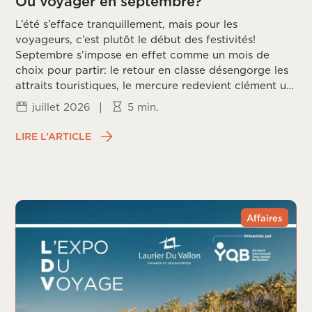
Où voyager en septembre?
L’été s’efface tranquillement, mais pour les
voyageurs, c’est plutôt le début des festivités!
Septembre s’impose en effet comme un mois de
choix pour partir: le retour en classe désengorge les
attraits touristiques, le mercure redevient clément un
peu partout sur la planète, et les prix redescendent
juillet 2026
|
5 min.
une fois la frénésie estivale passée. Reste à choisir la
bonne destination, puisque chaque coin du monde
LIRE L’ARTICLE
vit ce mois différemment, entre saison des ouragans,
fin de mousson et arrivée du printemps dans
l’hémisphère sud.
Affaires