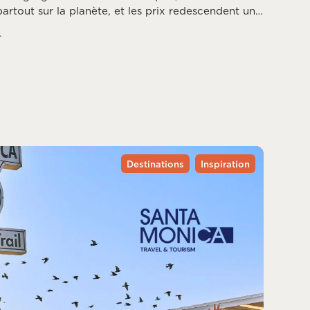
artout sur la planète, et les prix redescendent une
ssée. Reste à choisir la bonne destination, puisque
.
ce mois différemment, entre saison des ouragans,
du printemps dans l’hémisphère sud.
Destinations
Inspiration