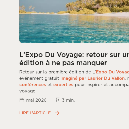
L’Expo Du Voyage: retour sur u
édition à ne pas manquer
Retour sur la première édition de L’
Expo Du Voya
événement gratuit
imaginé par Laurier Du Vallon
,
conférences
et
expert·es
pour inspirer et accompa
voyage.
|
mai 2026
3 min.
LIRE L’ARTICLE