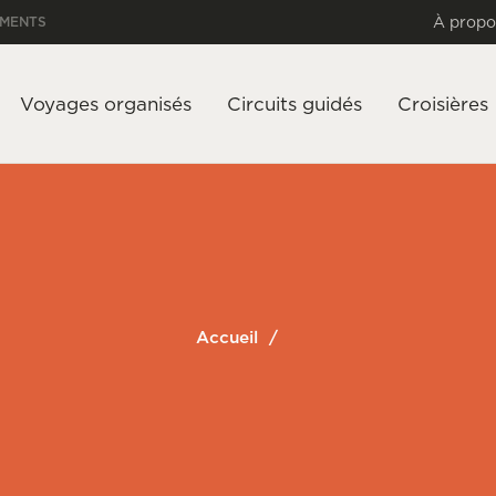
À propo
EMENTS
Voyages organisés
Circuits guidés
Croisières
Accueil
/