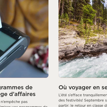
ogrammes de
Où voyager en s
ge d’affaires
L’été s’efface tranquilleme
des festivités! Septembre
s n’empêche pas
partir: le retour en classe 
timiser vos programmes de