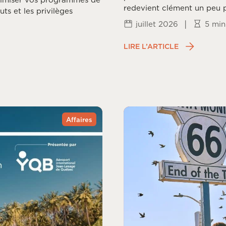
redevient clément un peu p
uts et les privilèges
fois la frénésie estivale pa
|
juillet 2026
5 min
chaque coin du monde vit 
fin de mousson et arrivée 
LIRE L’ARTICLE
Affaires