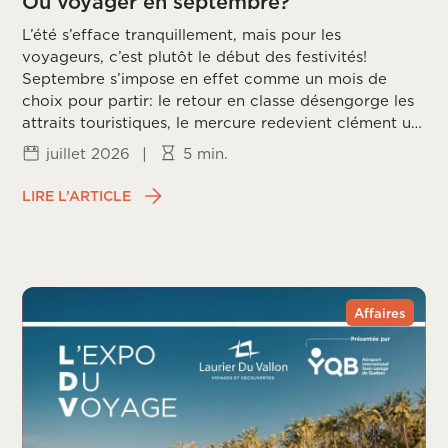
Où voyager en septembre?
L’été s’efface tranquillement, mais pour les
voyageurs, c’est plutôt le début des festivités!
Septembre s’impose en effet comme un mois de
choix pour partir: le retour en classe désengorge les
attraits touristiques, le mercure redevient clément un
peu partout sur la planète, et les prix redescendent
juillet 2026
|
5 min.
une fois la frénésie estivale passée. Reste à choisir la
bonne destination, puisque chaque coin du monde
LIRE L’ARTICLE
vit ce mois différemment, entre saison des ouragans,
fin de mousson et arrivée du printemps dans
l’hémisphère sud.
Affaires