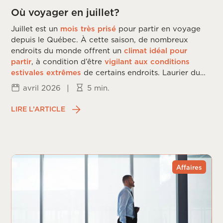
Où voyager en juillet?
Juillet est un
mois très prisé
pour partir en voyage
depuis le Québec. À cette saison, de nombreux
endroits du monde offrent un
climat idéal pour
partir
, à condition d’être
vigilant aux conditions
estivales extrêmes
de certains endroits. Laurier du
Vallon vous dévoile les
meilleures destinations
de
avril 2026
|
5 min.
voyage en
juillet
.
LIRE L’ARTICLE
Affaires