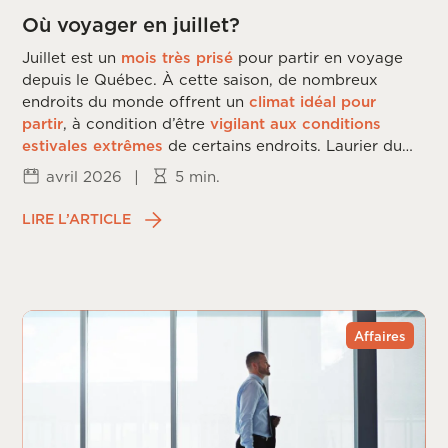
Où voyager en juillet?
Juillet est un
mois très prisé
pour partir en voyage
depuis le Québec. À cette saison, de nombreux
endroits du monde offrent un
climat idéal pour
partir
, à condition d’être
vigilant aux conditions
estivales extrêmes
de certains endroits. Laurier du
Vallon vous dévoile les
meilleures destinations
de
avril 2026
|
5 min.
voyage en
juillet
.
LIRE L’ARTICLE
Affaires