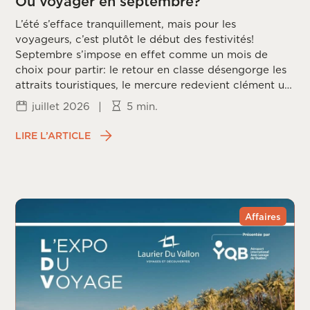
Où voyager en septembre?
L’été s’efface tranquillement, mais pour les
voyageurs, c’est plutôt le début des festivités!
Septembre s’impose en effet comme un mois de
choix pour partir: le retour en classe désengorge les
attraits touristiques, le mercure redevient clément un
peu partout sur la planète, et les prix redescendent
juillet 2026
|
5 min.
une fois la frénésie estivale passée. Reste à choisir la
bonne destination, puisque chaque coin du monde
LIRE L’ARTICLE
vit ce mois différemment, entre saison des ouragans,
fin de mousson et arrivée du printemps dans
l’hémisphère sud.
Affaires