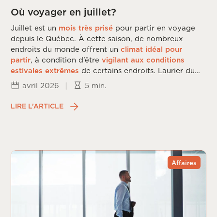
Où voyager en juillet?
Juillet est un
mois très prisé
pour partir en voyage
depuis le Québec. À cette saison, de nombreux
endroits du monde offrent un
climat idéal pour
partir
, à condition d’être
vigilant aux conditions
estivales extrêmes
de certains endroits. Laurier du
Vallon vous dévoile les
meilleures destinations
de
avril 2026
|
5 min.
voyage en
juillet
.
LIRE L’ARTICLE
Affaires