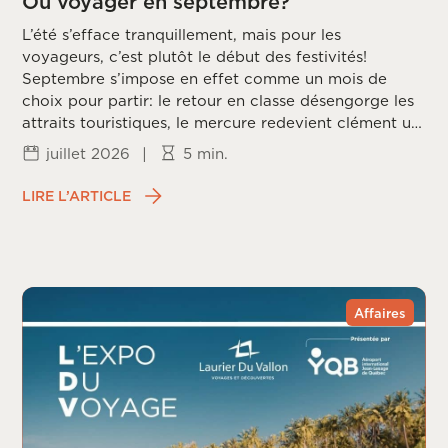
Où voyager en septembre?
L’été s’efface tranquillement, mais pour les
voyageurs, c’est plutôt le début des festivités!
Septembre s’impose en effet comme un mois de
choix pour partir: le retour en classe désengorge les
attraits touristiques, le mercure redevient clément un
peu partout sur la planète, et les prix redescendent
juillet 2026
|
5 min.
une fois la frénésie estivale passée. Reste à choisir la
bonne destination, puisque chaque coin du monde
LIRE L’ARTICLE
vit ce mois différemment, entre saison des ouragans,
fin de mousson et arrivée du printemps dans
l’hémisphère sud.
Affaires