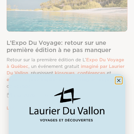
L’Expo Du Voyage: retour sur une
première édition à ne pas manquer
Retour sur la première édition de L’
Expo Du Voyage
à Québec
, un événement gratuit
imaginé par Laurier
Du Vallon
, réunissant
kiosques
,
conférences
et
expert·es
pour inspirer et accompagner les projets
de voyage.
mai 2026
|
3 min.
LIRE L’ARTICLE