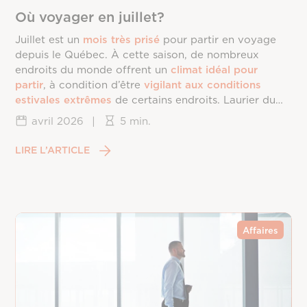
Où voyager en juillet?
Juillet est un
mois très prisé
pour partir en voyage
depuis le Québec. À cette saison, de nombreux
endroits du monde offrent un
climat idéal pour
partir
, à condition d’être
vigilant aux conditions
estivales extrêmes
de certains endroits. Laurier du
Vallon vous dévoile les
meilleures destinations
de
avril 2026
|
5 min.
voyage en
juillet
.
LIRE L’ARTICLE
Affaires