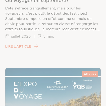
Où voyager en septembre?
L’été s’efface tranquillement, mais pour les
voyageurs, c’est plutôt le début des festivités!
Septembre s’impose en effet comme un mois de
choix pour partir: le retour en classe désengorge les
attraits touristiques, le mercure redevient clément un
peu partout sur la planète, et les prix redescendent
juillet 2026
|
5 min.
une fois la frénésie estivale passée. Reste à choisir la
bonne destination, puisque chaque coin du monde
LIRE L’ARTICLE
vit ce mois différemment, entre saison des ouragans,
fin de mousson et arrivée du printemps dans
l’hémisphère sud.
Affaires