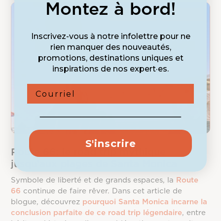
Montez à bord!
Destinations
Inspiration
Inscrivez-vous à notre infolettre pour ne
rien manquer des nouveautés,
promotions, destinations uniques et
inspirations de nos expert·es.
Courriel
S'inscrire
Route 66: le road trip mythique
jusqu’aux plages de Santa Monica
Symbole de liberté et de grands espaces, la
Route
66
continue de faire rêver. Dans cet article de
blogue, découvrez
pourquoi Santa Monica incarne la
conclusion parfaite de ce road trip légendaire
, entre