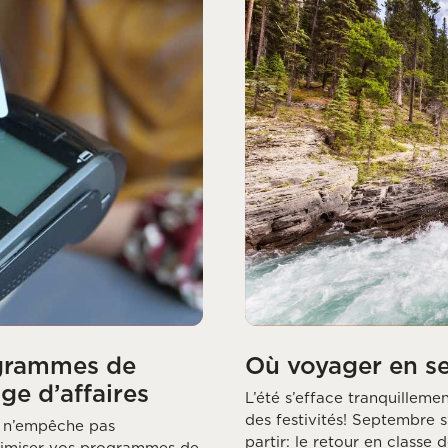
ogrammes de
Où voyager en s
ge d’affaires
L’été s’efface tranquilleme
des festivités! Septembre
s n’empêche pas
partir: le retour en classe 
timiser vos programmes de