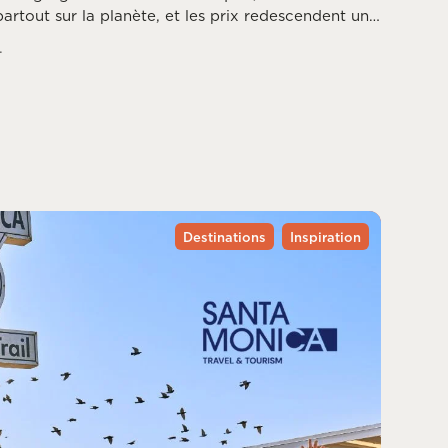
artout sur la planète, et les prix redescendent une
ssée. Reste à choisir la bonne destination, puisque
.
ce mois différemment, entre saison des ouragans,
du printemps dans l’hémisphère sud.
Destinations
Inspiration