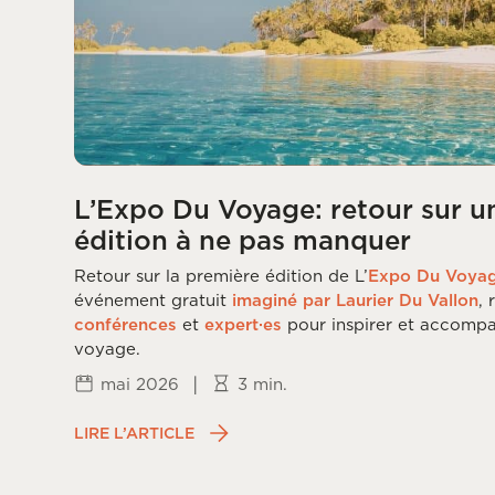
L’Expo Du Voyage: retour sur u
édition à ne pas manquer
Retour sur la première édition de L’
Expo Du Voya
événement gratuit
imaginé par Laurier Du Vallon
,
conférences
et
expert·es
pour inspirer et accompa
voyage.
|
mai 2026
3 min.
LIRE L’ARTICLE