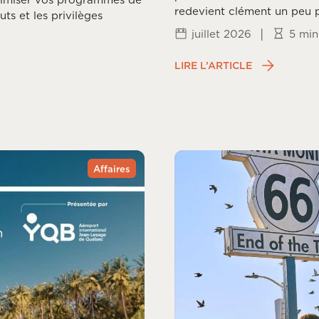
redevient clément un peu p
uts et les privilèges
fois la frénésie estivale pa
|
juillet 2026
5 min
chaque coin du monde vit 
fin de mousson et arrivée 
LIRE L’ARTICLE
Affaires