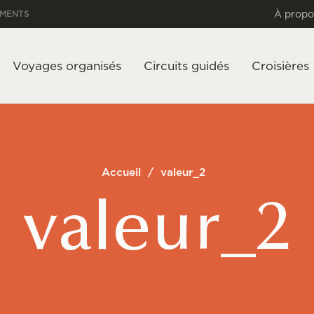
À propo
EMENTS
Voyages organisés
Circuits guidés
Croisières
Accueil
/
valeur_2
valeur_2