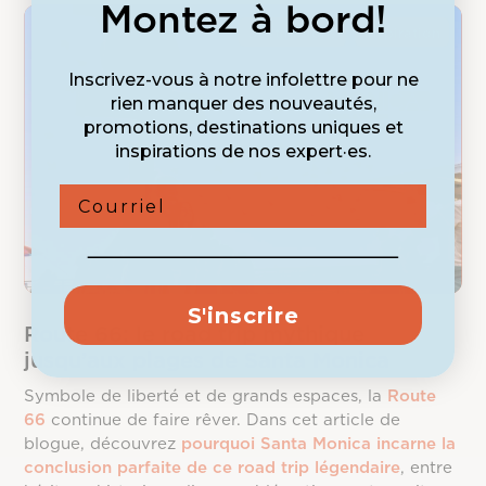
Montez à bord!
Destinations
Inspiration
Inscrivez-vous à notre infolettre pour ne
rien manquer des nouveautés,
promotions, destinations uniques et
inspirations de nos expert·es.
Courriel
S'inscrire
Route 66: le road trip mythique
jusqu’aux plages de Santa Monica
Symbole de liberté et de grands espaces, la
Route
66
continue de faire rêver. Dans cet article de
blogue, découvrez
pourquoi Santa Monica incarne la
conclusion parfaite de ce road trip légendaire
, entre