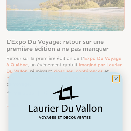
L’Expo Du Voyage: retour sur une
première édition à ne pas manquer
Retour sur la première édition de L’
Expo Du Voyage
à Québec
, un événement gratuit
imaginé par Laurier
Du Vallon
, réunissant
kiosques
,
conférences
et
expert·es
pour inspirer et accompagner les projets
de voyage.
mai 2026
|
3 min.
LIRE L’ARTICLE