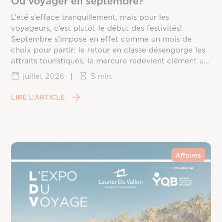
Où voyager en septembre?
L’été s’efface tranquillement, mais pour les
voyageurs, c’est plutôt le début des festivités!
Septembre s’impose en effet comme un mois de
choix pour partir: le retour en classe désengorge les
attraits touristiques, le mercure redevient clément un
peu partout sur la planète, et les prix redescendent
juillet 2026
|
5 min.
une fois la frénésie estivale passée. Reste à choisir la
bonne destination, puisque chaque coin du monde
LIRE L’ARTICLE
vit ce mois différemment, entre saison des ouragans,
fin de mousson et arrivée du printemps dans
l’hémisphère sud.
Affaires