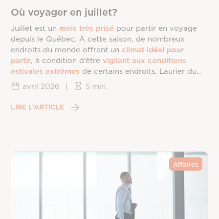
Où voyager en juillet?
Juillet est un
mois très prisé
pour partir en voyage
depuis le Québec. À cette saison, de nombreux
endroits du monde offrent un
climat idéal pour
partir
, à condition d’être
vigilant aux conditions
estivales extrêmes
de certains endroits. Laurier du
Vallon vous dévoile les
meilleures destinations
de
avril 2026
|
5 min.
voyage en
juillet
.
LIRE L’ARTICLE
Affaires