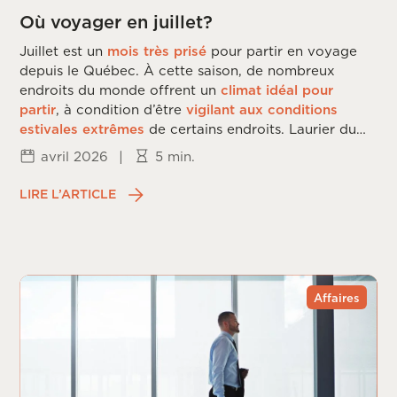
Où voyager en juillet?
Juillet est un
mois très prisé
pour partir en voyage
depuis le Québec. À cette saison, de nombreux
endroits du monde offrent un
climat idéal pour
partir
, à condition d’être
vigilant aux conditions
estivales extrêmes
de certains endroits. Laurier du
Vallon vous dévoile les
meilleures destinations
de
avril 2026
|
5 min.
voyage en
juillet
.
LIRE L’ARTICLE
Affaires