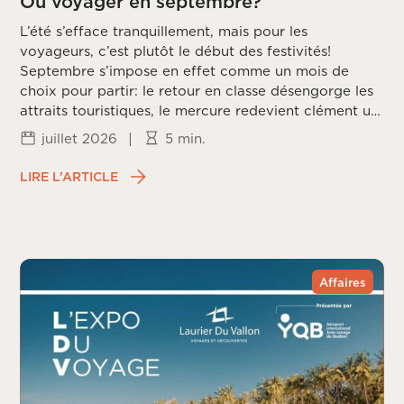
Où voyager en septembre?
L’été s’efface tranquillement, mais pour les
voyageurs, c’est plutôt le début des festivités!
Septembre s’impose en effet comme un mois de
choix pour partir: le retour en classe désengorge les
attraits touristiques, le mercure redevient clément un
peu partout sur la planète, et les prix redescendent
juillet 2026
|
5 min.
une fois la frénésie estivale passée. Reste à choisir la
bonne destination, puisque chaque coin du monde
LIRE L’ARTICLE
vit ce mois différemment, entre saison des ouragans,
fin de mousson et arrivée du printemps dans
l’hémisphère sud.
Affaires