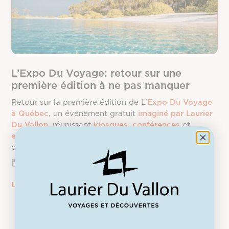
L’Expo Du Voyage: retour sur une
première édition à ne pas manquer
Retour sur la première édition de L’
Expo Du Voyage
à Québec
, un événement gratuit
imaginé par Laurier
Du Vallon
, réunissant
kiosques
,
conférences
et
expert·es
pour inspirer et accompagner les projets
de voyage.
mai 2026
|
3 min.
LIRE L’ARTICLE