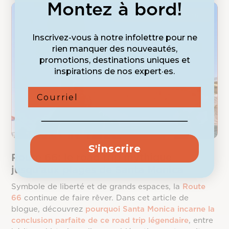
Montez à bord!
Destinations
Inspiration
Inscrivez-vous à notre infolettre pour ne
rien manquer des nouveautés,
promotions, destinations uniques et
inspirations de nos expert·es.
Courriel
S'inscrire
Route 66: le road trip mythique
jusqu’aux plages de Santa Monica
Symbole de liberté et de grands espaces, la
Route
66
continue de faire rêver. Dans cet article de
blogue, découvrez
pourquoi Santa Monica incarne la
conclusion parfaite de ce road trip légendaire
, entre