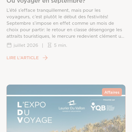
Où voyager en septembre?
L’été s’efface tranquillement, mais pour les
voyageurs, c’est plutôt le début des festivités!
Septembre s’impose en effet comme un mois de
choix pour partir: le retour en classe désengorge les
attraits touristiques, le mercure redevient clément un
peu partout sur la planète, et les prix redescendent
juillet 2026
|
5 min.
une fois la frénésie estivale passée. Reste à choisir la
bonne destination, puisque chaque coin du monde
LIRE L’ARTICLE
vit ce mois différemment, entre saison des ouragans,
fin de mousson et arrivée du printemps dans
l’hémisphère sud.
Affaires