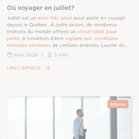
Où voyager en juillet?
Juillet est un
mois très prisé
pour partir en voyage
depuis le Québec. À cette saison, de nombreux
endroits du monde offrent un
climat idéal pour
partir
, à condition d’être
vigilant aux conditions
estivales extrêmes
de certains endroits. Laurier du
Vallon vous dévoile les
meilleures destinations
de
avril 2026
|
5 min.
voyage en
juillet
.
LIRE L’ARTICLE
Affaires