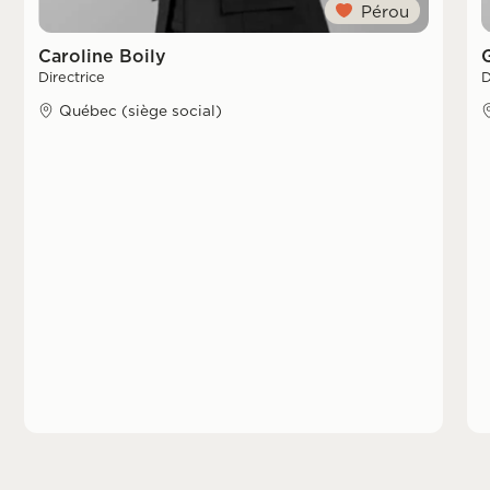
Pérou
Caroline Boily
Directrice
D
Québec (siège social)