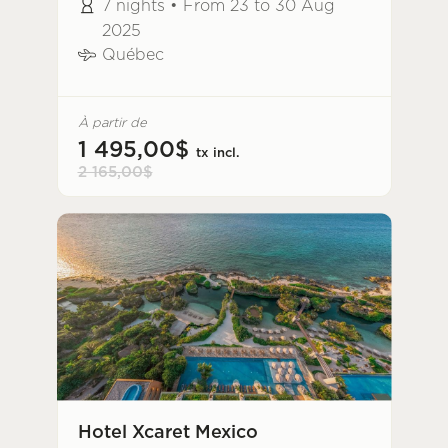
7 nights • From 23 to 30 Aug
2025
Québec
À partir de
1 495,00$
tx incl.
2 165,00$
Hotel Xcaret Mexico