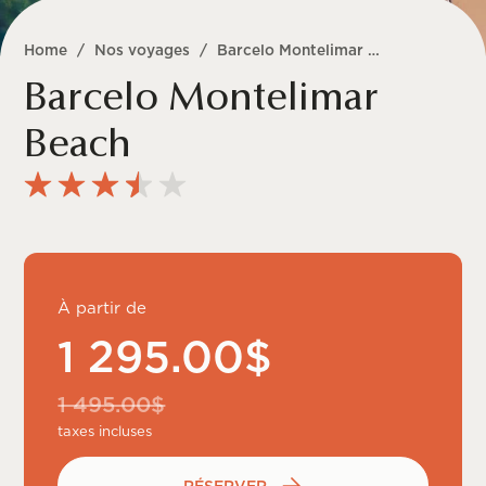
Home
/
Nos voyages
/
Barcelo Montelimar Beach
Barcelo Montelimar
Beach
À partir de
1 295.00$
1 495.00$
taxes incluses