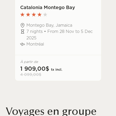
Catalonia Montego Bay
Montego Bay, Jamaica
7 nights • From 28 Nov to 5 Dec
2025
Montréal
À partir de
1 909,00$
tx incl.
4 099,00$
Voyages en groupe