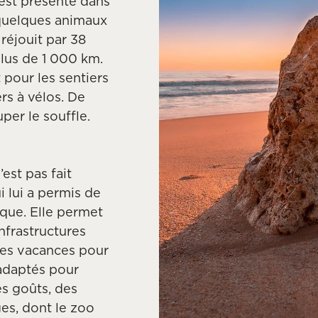
é est présente dans
r quelques animaux
 réjouit par 38
plus de 1 000 km.
t pour les sentiers
rs à vélos. De
uper le souffle.
’est pas fait
 lui a permis de
sque. Elle permet
infrastructures
 des vacances pour
 adaptés pour
es goûts, des
ges, dont le zoo