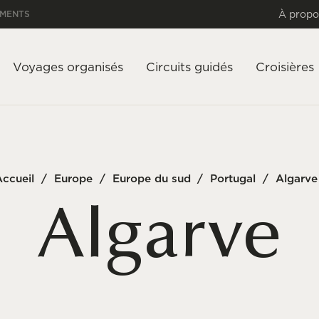
À propo
EMENTS
Voyages organisés
Circuits guidés
Croisières
ccueil
/
Europe
/
Europe du sud
/
Portugal
/
Algarve
Algarve