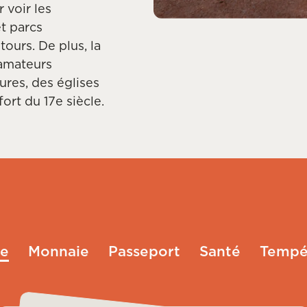
 voir les
t parcs
tours. De plus, la
 amateurs
aures, des églises
ort du 17e siècle.
e
Monnaie
Passeport
Santé
Tempé