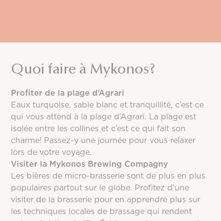
26°C
20°C
6mm
Juillet
27°C
22°C
24mm
Août
Quoi faire à Mykonos?
27°C
22°C
2mm
Septembre
Profiter de la plage d’Agrari
Eaux turquoise, sable blanc et tranquillité, c’est ce
25°C
20°C
14mm
qui vous attend à la plage d’Agrari. La plage est
Octobre
isolée entre les collines et c’est ce qui fait son
charme! Passez-y une journée pour vous relaxer
22°C
17°C
44mm
lors de votre voyage.
Novembre
Visiter la Mykonos Brewing Compagny
19°C
14°C
54mm
Les bières de micro-brasserie sont de plus en plus
populaires partout sur le globe. Profitez d’une
Décembre
visiter de la brasserie pour en apprendre plus sur
16°C
11°C
66mm
les techniques locales de brassage qui rendent