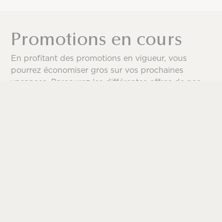
Promotions en cours
En profitant des promotions en vigueur, vous
pourrez économiser gros sur vos prochaines
vacances. Parcourez les différentes offres de nos
fournisseurs et envolez-vous vers votre prochaine
destination voyage avec plus d’argent dans vos
poches.