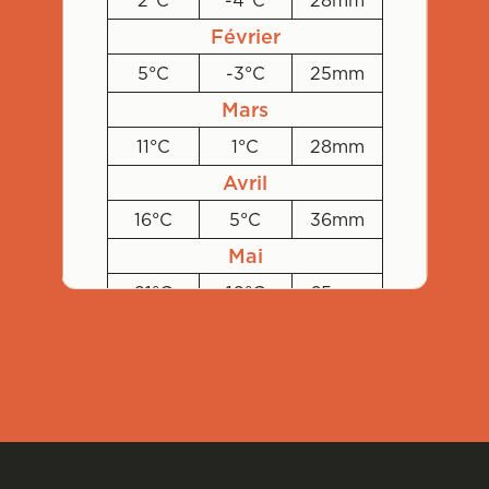
2°C
-4°C
28mm
Février
5°C
-3°C
25mm
Mars
11°C
1°C
28mm
Avril
16°C
5°C
36mm
Mai
21°C
10°C
65mm
Juin
24°C
13°C
60mm
Juillet
27°C
15°C
47mm
Août