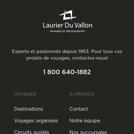
26°C
14°C
45mm
Septembre
23°C
11°C
28mm
Octobre
16°C
5°C
29mm
Experts et passionnés depuis 1963. Pour tous vos
Novembre
projets de voyages, contactez-nous!
8°C
1°C
56mm
1 800 640-1882
Décembre
4°C
-2°C
44mm
VOYAGER
À PROPOS
Destinations
Contact
Voyages organisés
Notre équipe
Circuits guidés
Nos succursales