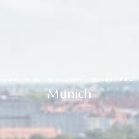
Accueil
/
Europe
/
Europe centrale
/
Allemagne
/
Munich
Munich