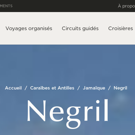
À propo
EMENTS
Voyages organisés
Circuits guidés
Croisières
Accueil
/
Caraïbes et Antilles
/
Jamaïque
/
Negril
Negril