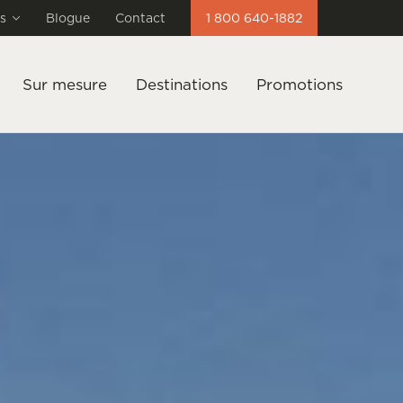
s
Blogue
Contact
1 800 640-1882
Sur mesure
Destinations
Promotions