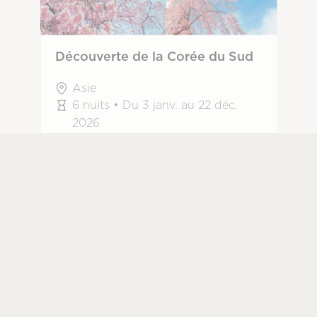
Découverte de la Corée du Sud
Asie
6 nuits • Du 3 janv. au 22 déc.
2026
Clé-en-main
Culturel
Multivilles
À partir de
4 920,00$
tx incl.