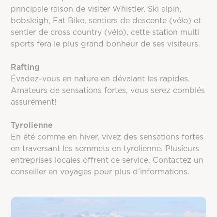
principale raison de visiter Whistler. Ski alpin,
Octobre
bobsleigh, Fat Bike, sentiers de descente (vélo) et
sentier de cross country (vélo), cette station multi
12°C
2°C
114mm
sports fera le plus grand bonheur de ses visiteurs.
Novembre
3°C
-2°C
150mm
Rafting
Évadez-vous en nature en dévalant les rapides.
Décembre
Amateurs de sensations fortes, vous serez comblés
-6°C
114mm
assurément!
Tyrolienne
En été comme en hiver, vivez des sensations fortes
en traversant les sommets en tyrolienne. Plusieurs
entreprises locales offrent ce service. Contactez un
conseiller en voyages pour plus d’informations.