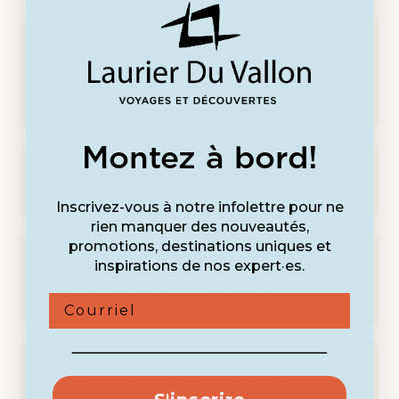
4. Modifications, annulations
et changements de
programme
Montez à bord!
5. Assurances
Inscrivez-vous à notre infolettre pour ne
rien manquer des nouveautés,
promotions, destinations uniques et
6. Code de conduite et
inspirations de nos expert·es.
responsabilités du voyageur
Courriel
7. Responsabilités de Laurier
Du Vallon