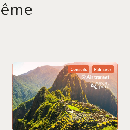
 même
Conseils
Palmarès