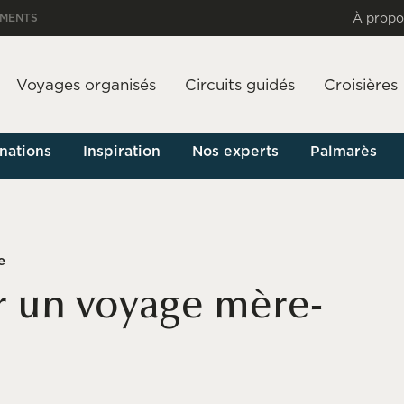
À propo
EMENTS
Voyages organisés
Circuits guidés
Croisières
nations
Inspiration
Nos experts
Palmarès
e
r un voyage mère-